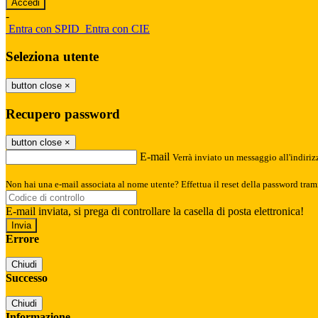
-
Entra con SPID
Entra con CIE
Seleziona utente
button close
×
Recupero password
button close
×
E-mail
Verrà inviato un messaggio all'indirizz
Non hai una e-mail associata al nome utente? Effettua il reset della password tram
E-mail inviata, si prega di controllare la casella di posta elettronica!
Errore
Chiudi
Successo
Chiudi
Informazione