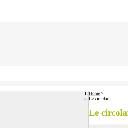
Home
>
Le circolari
Le circola