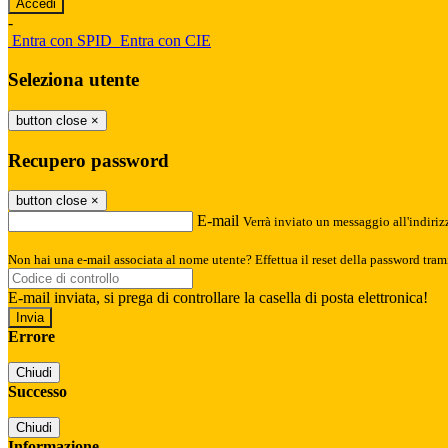
-
Entra con SPID
Entra con CIE
Seleziona utente
button close
×
Recupero password
button close
×
E-mail
Verrà inviato un messaggio all'indirizz
Non hai una e-mail associata al nome utente? Effettua il reset della password tram
E-mail inviata, si prega di controllare la casella di posta elettronica!
Errore
Chiudi
Successo
Chiudi
Informazione