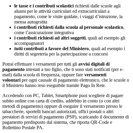
le tasse e i contributi scolastici
richiesti dalle scuole agli
alunni per le attività curriculari ed extracurriculari a
pagamento, come le visite guidate, i viaggi d’istruzione, la
mensa autogestita
i contributi richiesti dalla scuola al personale scolastico
,
come l’assicurazione integrativa
i contributi richiesti ad altri soggetti
, quali ad esempio gli
accompagnatori
tutti contributi a favore del Ministero
, quali ad esempio i
diritti di segreteria per la partecipazione a concorsi
Potrai effettuare i versamenti per tutti gli
avvisi digitali di
pagamento
intestati a tuo figlio, che ti sono stati notificati (per e-
mail) dalla scuola di frequenza, oppure fare
versamenti
volontari
per ogni causale di pagamento elettronico, che le scuole o
il Ministero hanno reso eseguibile tramite Pago In Rete.
Accedendo con PC, Tablet, Smartphone puoi scegliere di pagare
subito online con carta di credito, addebito in conto (o con altri
metodi di pagamento) oppure di eseguire il versamento presso le
tabaccherie, sportelli bancari autorizzati, uffici postali o altri
prestatori di servizi di pagamento (PSP), scaricando il documento di
pagamento predisposto dal sistema, che riporta QR-Code e
Bollettino Postale PA.