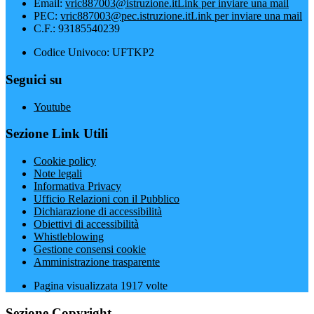
Email:
vric887003@istruzione.it
Link per inviare una mail
PEC:
vric887003@pec.istruzione.it
Link per inviare una mail
C.F.: 93185540239
Codice Univoco: UFTKP2
Seguici su
Youtube
Sezione Link Utili
Cookie policy
Note legali
Informativa Privacy
Ufficio Relazioni con il Pubblico
Dichiarazione di accessibilità
Obiettivi di accessibilità
Whistleblowing
Gestione consensi cookie
Amministrazione trasparente
Pagina visualizzata
1917
volte
Sezione Copyright