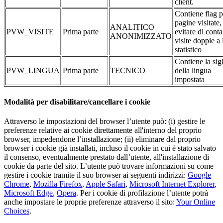
client.
Contiene flag p
pagine visitate,
ANALITICO
PVW_VISITE
Prima parte
evitare di conta
ANONIMIZZATO
visite doppie a 
statistico
Contiene la sig
PVW_LINGUA
Prima parte
TECNICO
della lingua
impostata
Modalità per disabilitare/cancellare i cookie
Attraverso le impostazioni del browser l’utente può: (i) gestire le
preferenze relative ai cookie direttamente all'interno del proprio
browser, impedendone l’installazione; (ii) eliminare dal proprio
browser i cookie già installati, incluso il cookie in cui è stato salvato
il consenso, eventualmente prestato dall’utente, all'installazione di
cookie da parte del sito. L’utente può trovare informazioni su come
gestire i cookie tramite il suo browser ai seguenti indirizzi:
Google
Chrome
,
Mozilla Firefox
,
Apple Safari
,
Microsoft Internet Explorer
,
Microsoft Edge
,
Opera
. Per i cookie di profilazione l’utente potrà
anche impostare le proprie preferenze attraverso il sito:
Your Online
Choices
.