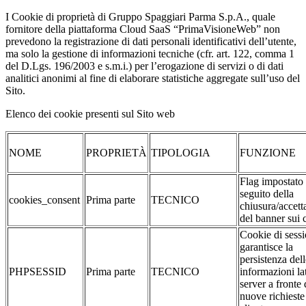
I Cookie di proprietà di Gruppo Spaggiari Parma S.p.A., quale
fornitore della piattaforma Cloud SaaS “PrimaVisioneWeb” non
prevedono la registrazione di dati personali identificativi dell’utente,
ma solo la gestione di informazioni tecniche (cfr. art. 122, comma 1
del D.Lgs. 196/2003 e s.m.i.) per l’erogazione di servizi o di dati
analitici anonimi al fine di elaborare statistiche aggregate sull’uso del
Sito.
Elenco dei cookie presenti sul Sito web
NOME
PROPRIETÀ
TIPOLOGIA
FUNZIONE
Flag impostato
seguito della
cookies_consent
Prima parte
TECNICO
chiusura/accett
del banner sui 
Cookie di sessi
garantisce la
persistenza dell
PHPSESSID
Prima parte
TECNICO
informazioni la
server a fronte 
nuove richieste