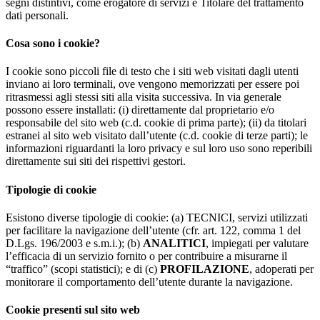
segni distintivi, come erogatore di servizi e Titolare del trattamento
dati personali.
Cosa sono i cookie?
I cookie sono piccoli file di testo che i siti web visitati dagli utenti
inviano ai loro terminali, ove vengono memorizzati per essere poi
ritrasmessi agli stessi siti alla visita successiva. In via generale
possono essere installati: (i) direttamente dal proprietario e/o
responsabile del sito web (c.d. cookie di prima parte); (ii) da titolari
estranei al sito web visitato dall’utente (c.d. cookie di terze parti); le
informazioni riguardanti la loro privacy e sul loro uso sono reperibili
direttamente sui siti dei rispettivi gestori.
Tipologie di cookie
Esistono diverse tipologie di cookie: (a) TECNICI, servizi utilizzati
per facilitare la navigazione dell’utente (cfr. art. 122, comma 1 del
D.Lgs. 196/2003 e s.m.i.); (b)
ANALITICI
, impiegati per valutare
l’efficacia di un servizio fornito o per contribuire a misurarne il
“traffico” (scopi statistici); e di (c)
PROFILAZIONE
, adoperati per
monitorare il comportamento dell’utente durante la navigazione.
Cookie presenti sul sito web