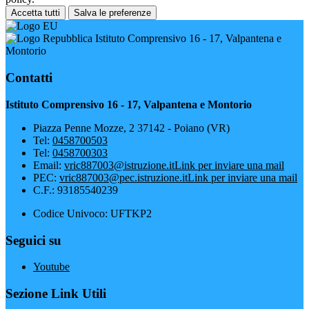
Accetta tutti
Salva le preferenze
Istituto Comprensivo 16 - 17, Valpantena e
Montorio
Contatti
Istituto Comprensivo 16 - 17, Valpantena e Montorio
Piazza Penne Mozze, 2 37142 - Poiano (VR)
Tel:
0458700503
Tel:
0458700303
Email:
vric887003@istruzione.it
Link per inviare una mail
PEC:
vric887003@pec.istruzione.it
Link per inviare una mail
C.F.: 93185540239
Codice Univoco: UFTKP2
Seguici su
Youtube
Sezione Link Utili