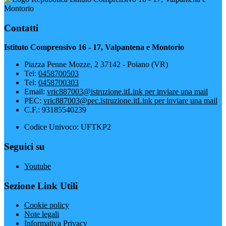
Montorio
Contatti
Istituto Comprensivo 16 - 17, Valpantena e Montorio
Piazza Penne Mozze, 2 37142 - Poiano (VR)
Tel:
0458700503
Tel:
0458700303
Email:
vric887003@istruzione.it
Link per inviare una mail
PEC:
vric887003@pec.istruzione.it
Link per inviare una mail
C.F.: 93185540239
Codice Univoco: UFTKP2
Seguici su
Youtube
Sezione Link Utili
Cookie policy
Note legali
Informativa Privacy