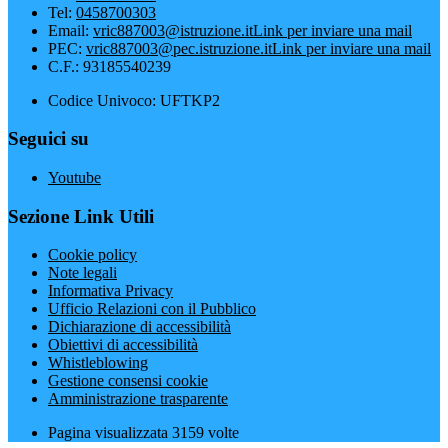
Tel:
0458700303
Email:
vric887003@istruzione.it
Link per inviare una mail
PEC:
vric887003@pec.istruzione.it
Link per inviare una mail
C.F.: 93185540239
Codice Univoco: UFTKP2
Seguici su
Youtube
Sezione Link Utili
Cookie policy
Note legali
Informativa Privacy
Ufficio Relazioni con il Pubblico
Dichiarazione di accessibilità
Obiettivi di accessibilità
Whistleblowing
Gestione consensi cookie
Amministrazione trasparente
Pagina visualizzata
3159
volte