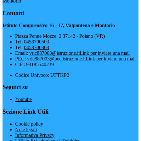
Montorio
Contatti
Istituto Comprensivo 16 - 17, Valpantena e Montorio
Piazza Penne Mozze, 2 37142 - Poiano (VR)
Tel:
0458700503
Tel:
0458700303
Email:
vric887003@istruzione.it
Link per inviare una mail
PEC:
vric887003@pec.istruzione.it
Link per inviare una mail
C.F.: 93185540239
Codice Univoco: UFTKP2
Seguici su
Youtube
Sezione Link Utili
Cookie policy
Note legali
Informativa Privacy
Ufficio Relazioni con il Pubblico