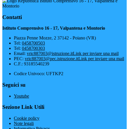
Istituto Comprensivo 16 - 17, Valpantena e
Montorio
Contatti
Istituto Comprensivo 16 - 17, Valpantena e Montorio
Piazza Penne Mozze, 2 37142 - Poiano (VR)
Tel:
0458700503
Tel:
0458700303
Email:
vric887003@istruzione.it
Link per inviare una mail
PEC:
vric887003@pec.istruzione.it
Link per inviare una mail
C.F.: 93185540239
Codice Univoco: UFTKP2
Seguici su
Youtube
Sezione Link Utili
Cookie policy
Note legali
Informativa Privacy