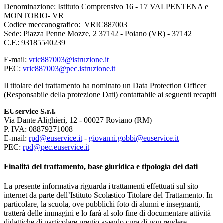
Denominazione: Istituto Comprensivo 16 -
17 VALPENTENA e
MONTORIO- VR
Codice meccanografico:
VRIC887003
Sede: Piazza Penne Mozze, 2 37142 - Poiano (VR) -
37142
C.F.:
93185540239
E-mail:
vric887003@istruzione.it
PEC:
vric887003@pec.istruzione.it
Il titolare del trattamento ha nominato un Data Protection Officer
(Responsabile della protezione Dati) contattabile ai seguenti recapiti
EUservice S.r.l.
Via Dante Alighieri, 12 - 00027 Roviano (RM)
P. IVA: 08879271008
E-mail:
rpd@euservice.it
-
giovanni.gobbi@euservice.it
PEC:
rpd@pec.euservice.it
Finalità del trattamento, base giuridica e tipologia dei dati
La presente informativa riguarda i trattamenti effettuati sul sito
internet da parte dell’Istituto Scolastico Titolare del Trattamento. In
particolare, la scuola, ove pubblichi foto di alunni e insegnanti,
tratterà delle immagini e lo farà al solo fine di documentare attività
didattiche di particolare pregio avendo cura di non rendere