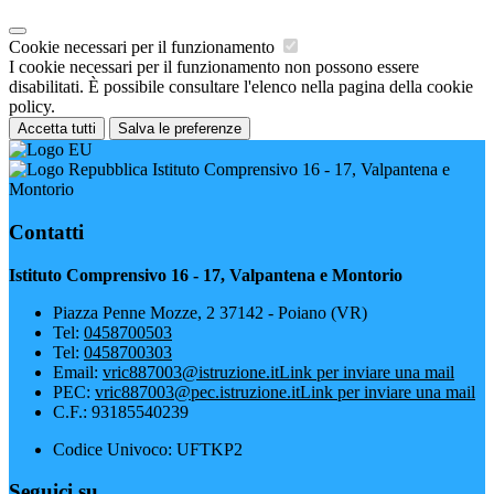
Cookie necessari per il funzionamento
I cookie necessari per il funzionamento non possono essere
disabilitati. È possibile consultare l'elenco nella pagina della cookie
policy.
Accetta tutti
Salva le preferenze
Istituto Comprensivo 16 - 17, Valpantena e
Montorio
Contatti
Istituto Comprensivo 16 - 17, Valpantena e Montorio
Piazza Penne Mozze, 2 37142 - Poiano (VR)
Tel:
0458700503
Tel:
0458700303
Email:
vric887003@istruzione.it
Link per inviare una mail
PEC:
vric887003@pec.istruzione.it
Link per inviare una mail
C.F.: 93185540239
Codice Univoco: UFTKP2
Seguici su