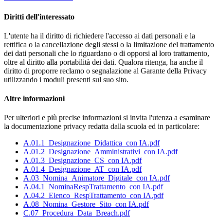
Diritti dell'interessato
L'utente ha il diritto di richiedere l'accesso ai dati personali e la
rettifica o la cancellazione degli stessi o la limitazione del trattamento
dei dati personali che lo riguardano o di opporsi al loro trattamento,
oltre al diritto alla portabilità dei dati. Qualora ritenga, ha anche il
diritto di proporre reclamo o segnalazione al Garante della Privacy
utilizzando i moduli presenti sul suo sito.
Altre informazioni
Per ulteriori e più precise informazioni si invita l'utenza a esaminare
la documentazione privacy redatta dalla scuola ed in particolare:
A.01.1_Designazione_Didattica_con IA.pdf
A.01.2_Designazione_Amministrativi_con IA.pdf
A.01.3_Designazione_CS_con IA.pdf
A.01.4_Designazione_AT_con IA.pdf
A.03_Nomina_Animatore_Digitale_con IA.pdf
A.04.1_NominaRespTrattamento_con IA.pdf
A.04.2_Elenco_RespTrattamento_con IA.pdf
A.08_Nomina_Gestore_Sito_con IA.pdf
C.07_Procedura_Data_Breach.pdf