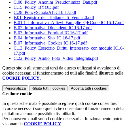
C.08_Policy_Anonim_Pseudonimizz_Dati.pdf
C.15_Policy_BYOD.pdf
C.28_PolicyScuolaAI IC16-17.pdf
F.01_Registro_dei_Trattamenti_Vers_2.0.pdf
B.01.1_Informativa_Allievi_Famiglie_QRCode IC 16-17.pdf
B.02_Informativa_Dipendenti IC 16-17.pdf
B.03_Informativa_Fornitori IC 16-17.pdf
B.04_Informativa_Sito_IC 16-17.pdf
B.07_Informativa_Cookies IC 16-17.pdf
C.13_Policy_Esercizio_Diritti_Interessato_con modulo IC16-
17.pdf
C.22_Policy_Audio_Foto_Video_Integrata.pdf
Questo sito o gli strumenti terzi da questo utilizzati si avvalgono di
cookie necessari al funzionamento ed utili alle finalità illustrate nella
COOKIE POLICY
.
Personalizza
Rifiuta tutti
i cookies
Accetta tutti
i cookies
Gestione cookie
In questa schermata è possibile scegliere quali cookie consentire.
I cookie necessari sono quelli che consentono il funzionamento della
piattaforma e non è possibile disabilitarli.
Per conoscere quali sono i cookie necessari al funzionamento potete
visionare la
COOKIE POLICY
.