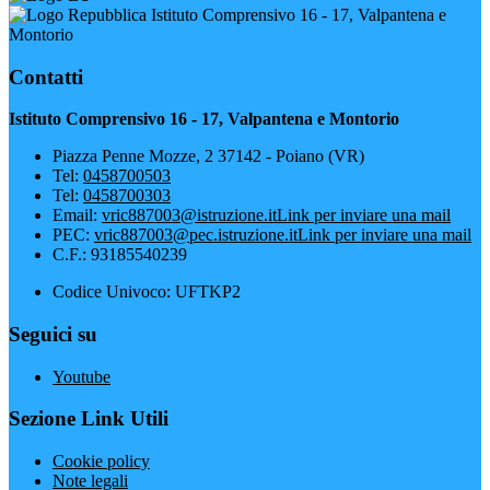
Istituto Comprensivo 16 - 17, Valpantena e
Montorio
Contatti
Istituto Comprensivo 16 - 17, Valpantena e Montorio
Piazza Penne Mozze, 2 37142 - Poiano (VR)
Tel:
0458700503
Tel:
0458700303
Email:
vric887003@istruzione.it
Link per inviare una mail
PEC:
vric887003@pec.istruzione.it
Link per inviare una mail
C.F.: 93185540239
Codice Univoco: UFTKP2
Seguici su
Youtube
Sezione Link Utili
Cookie policy
Note legali