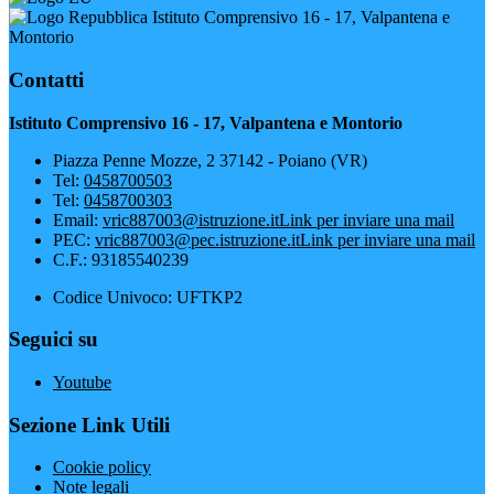
Istituto Comprensivo 16 - 17, Valpantena e
Montorio
Contatti
Istituto Comprensivo 16 - 17, Valpantena e Montorio
Piazza Penne Mozze, 2 37142 - Poiano (VR)
Tel:
0458700503
Tel:
0458700303
Email:
vric887003@istruzione.it
Link per inviare una mail
PEC:
vric887003@pec.istruzione.it
Link per inviare una mail
C.F.: 93185540239
Codice Univoco: UFTKP2
Seguici su
Youtube
Sezione Link Utili
Cookie policy
Note legali