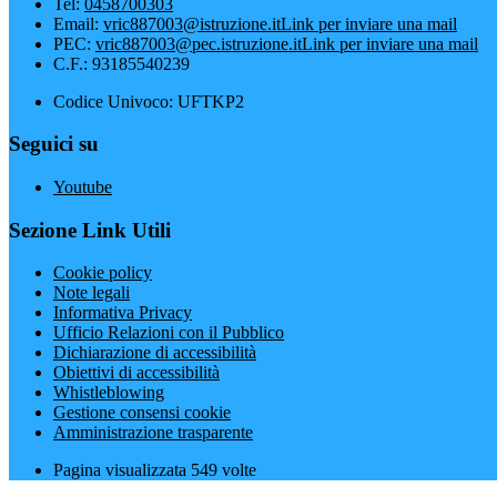
Tel:
0458700303
Email:
vric887003@istruzione.it
Link per inviare una mail
PEC:
vric887003@pec.istruzione.it
Link per inviare una mail
C.F.: 93185540239
Codice Univoco: UFTKP2
Seguici su
Youtube
Sezione Link Utili
Cookie policy
Note legali
Informativa Privacy
Ufficio Relazioni con il Pubblico
Dichiarazione di accessibilità
Obiettivi di accessibilità
Whistleblowing
Gestione consensi cookie
Amministrazione trasparente
Pagina visualizzata
549
volte