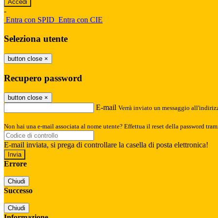
-
Entra con SPID
Entra con CIE
Seleziona utente
button close
×
Recupero password
button close
×
E-mail
Verrà inviato un messaggio all'indirizz
Non hai una e-mail associata al nome utente? Effettua il reset della password tram
E-mail inviata, si prega di controllare la casella di posta elettronica!
Errore
Chiudi
Successo
Chiudi
Informazione