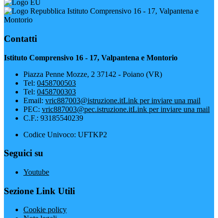
Istituto Comprensivo 16 - 17, Valpantena e
Montorio
Contatti
Istituto Comprensivo 16 - 17, Valpantena e Montorio
Piazza Penne Mozze, 2 37142 - Poiano (VR)
Tel:
0458700503
Tel:
0458700303
Email:
vric887003@istruzione.it
Link per inviare una mail
PEC:
vric887003@pec.istruzione.it
Link per inviare una mail
C.F.: 93185540239
Codice Univoco: UFTKP2
Seguici su
Youtube
Sezione Link Utili
Cookie policy