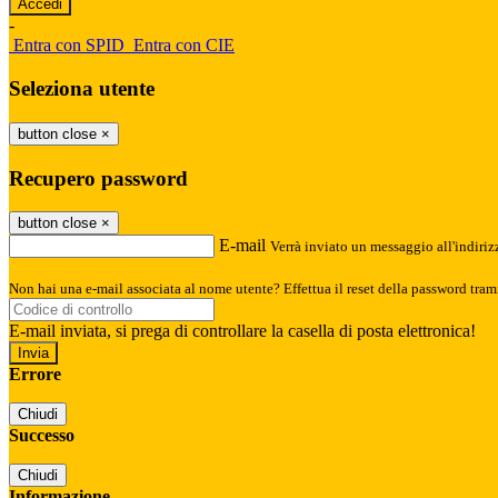
-
Entra con SPID
Entra con CIE
Seleziona utente
button close
×
Recupero password
button close
×
E-mail
Verrà inviato un messaggio all'indirizz
Non hai una e-mail associata al nome utente? Effettua il reset della password tram
E-mail inviata, si prega di controllare la casella di posta elettronica!
Errore
Chiudi
Successo
Chiudi
Informazione