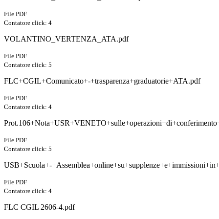
File PDF
Contatore click: 4
VOLANTINO_VERTENZA_ATA.pdf
File PDF
Contatore click: 5
FLC+CGIL+Comunicato+-+trasparenza+graduatorie+ATA.pdf
File PDF
Contatore click: 4
Prot.106+Nota+USR+VENETO+sulle+operazioni+di+conferimento+de
File PDF
Contatore click: 5
USB+Scuola+-+Assemblea+online+su+supplenze+e+immissioni+in+
File PDF
Contatore click: 4
FLC CGIL 2606-4.pdf