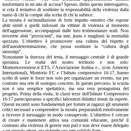
trasformarsi in un atto di accusa? Spesso, dietro questo interrogativo,
si cela il tentativo di sostituire la responsabilità della violenza dalla
mano di chi la compie alla scelta di chi la subisce.
La mostra è un'installazione di forte impatto emotivo che espone
abiti simili a quelli indossati da vittime di violenza al momento
dell'aggressione, accompagnati dalle loro testimonianze reali. Non
troverete abiti "provocanti", ma tute, jeans e maglioni: la normalità
spezzata. L'obiettivo è promuovere una cultura del rispetto e
dell'autodeterminazione, che possa sostituire la “cultura degli
stereotipi”.
Nonostante la durezza del tema, il messaggio centrale è di grande
speranza. Le realtà del nostro territorio e non solo:
Montorioveronese.it ETS, l’Associazione Isolina e... (con Amnesty
International), Montorio FC e l’Istituto comprensivo 16-17, hanno
scelto di unire le forze non solo per organizzare un evento, ma per
costruire una rete di sostegno concreto. In questo percorso, la scuola
non è una semplice spettatrice, ma una vera protagonista del
progetto. Prima della visita, le classi terze dell'Istituto Comprensivo
16-17 parteciperanno a specifici laboratori didattici tenuti da esperte.
Questi incontri sono fondamentali per fornire ai ragazzi gli strumenti
critici necessari a comprendere la mostra preparandoli emotivamente
a ricevere il messaggio in modo consapevole. L'obiettivo è cercare
di creare e mantenere attiva una comunità educante, perché il
contrasto alla violenza di genere non può e non deve essere delegato
a un singolo attore, ma richiede una rete solidale forte.