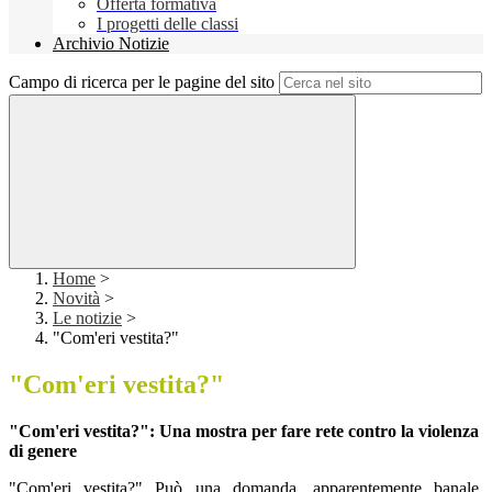
Offerta formativa
I progetti delle classi
Archivio Notizie
Campo di ricerca per le pagine del sito
Home
>
Novità
>
Le notizie
>
"Com'eri vestita?"
"Com'eri vestita?"
"Com'eri vestita?": Una mostra per fare rete contro la violenza
di genere
"Com'eri vestita?" Può una domanda, apparentemente banale,