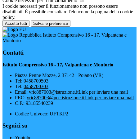
Cookie necessari per il funzionamento
I cookie necessari per il funzionamento non possono essere
disabilitati. È possibile consultare l'elenco nella pagina della cookie
policy.
Accetta tutti
Salva le preferenze
Istituto Comprensivo 16 - 17, Valpantena e
Montorio
Contatti
Istituto Comprensivo 16 - 17, Valpantena e Montorio
Piazza Penne Mozze, 2 37142 - Poiano (VR)
Tel:
0458700503
Tel:
0458700303
Email:
vric887003@istruzione.it
Link per inviare una mail
PEC:
vric887003@pec.istruzione.it
Link per inviare una mail
C.F.: 93185540239
Codice Univoco: UFTKP2
Seguici su
Youtube