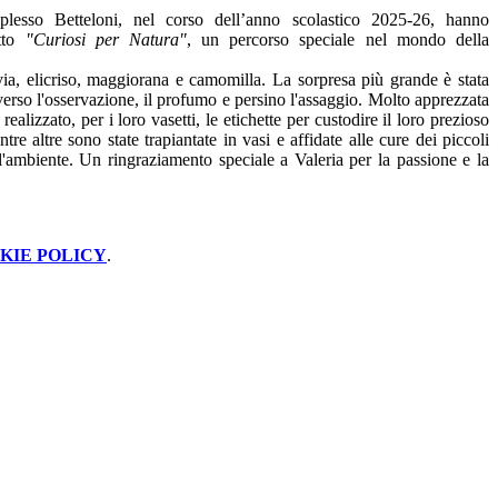
 plesso Betteloni, nel corso dell’anno scolastico 2025-26, hanno
etto
"Curiosi per Natura"
, un percorso speciale nel mondo della
lvia, elicriso, maggiorana e camomilla. La sorpresa più grande è stata
raverso l'osservazione, il profumo e persino l'assaggio. Molto apprezzata
lizzato, per i loro vasetti, le etichette per custodire il loro prezioso
e altre sono state trapiantate in vasi e affidate alle cure dei piccoli
l'ambiente. Un ringraziamento speciale a Valeria per la passione e la
KIE POLICY
.