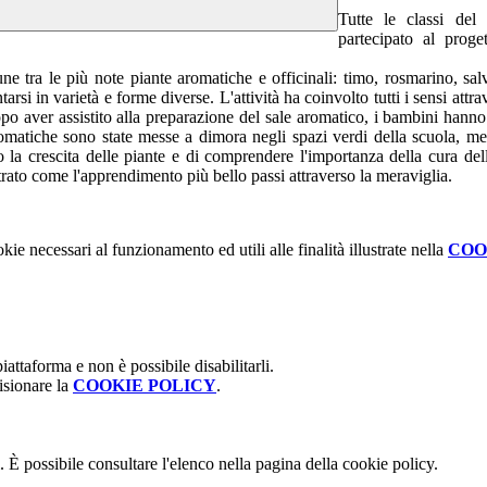
Tutte le classi del
partecipato al prog
une tra le più note piante aromatiche e officinali: timo, rosmarino, sa
arsi in varietà e forme diverse. L'attività ha coinvolto tutti i sensi att
aver assistito alla preparazione del sale aromatico, i bambini hanno rea
omatiche sono state messe a dimora negli spazi verdi della scuola, mentr
o la crescita delle piante e di comprendere l'importanza della cura del
rato come l'apprendimento più bello passi attraverso la meraviglia.
kie necessari al funzionamento ed utili alle finalità illustrate nella
COO
attaforma e non è possibile disabilitarli.
isionare la
COOKIE POLICY
.
 È possibile consultare l'elenco nella pagina della cookie policy.