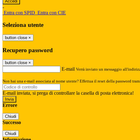
-
Entra con SPID
Entra con CIE
Seleziona utente
button close
×
Recupero password
button close
×
E-mail
Verrà inviato un messaggio all'indirizz
Non hai una e-mail associata al nome utente? Effettua il reset della password tram
E-mail inviata, si prega di controllare la casella di posta elettronica!
Errore
Chiudi
Successo
Chiudi
Informazione