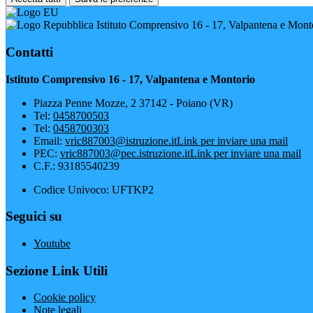
Istituto Comprensivo 16 - 17, Valpantena e Mont
Contatti
Istituto Comprensivo 16 - 17, Valpantena e Montorio
Piazza Penne Mozze, 2 37142 - Poiano (VR)
Tel:
0458700503
Tel:
0458700303
Email:
vric887003@istruzione.it
Link per inviare una mail
PEC:
vric887003@pec.istruzione.it
Link per inviare una mail
C.F.: 93185540239
Codice Univoco: UFTKP2
Seguici su
Youtube
Sezione Link Utili
Cookie policy
Note legali