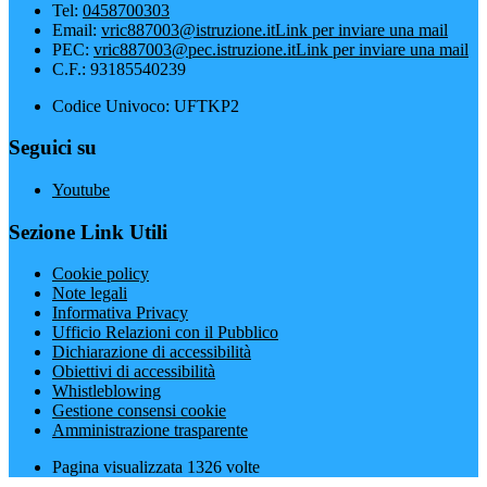
Tel:
0458700303
Email:
vric887003@istruzione.it
Link per inviare una mail
PEC:
vric887003@pec.istruzione.it
Link per inviare una mail
C.F.: 93185540239
Codice Univoco: UFTKP2
Seguici su
Youtube
Sezione Link Utili
Cookie policy
Note legali
Informativa Privacy
Ufficio Relazioni con il Pubblico
Dichiarazione di accessibilità
Obiettivi di accessibilità
Whistleblowing
Gestione consensi cookie
Amministrazione trasparente
Pagina visualizzata
1326
volte