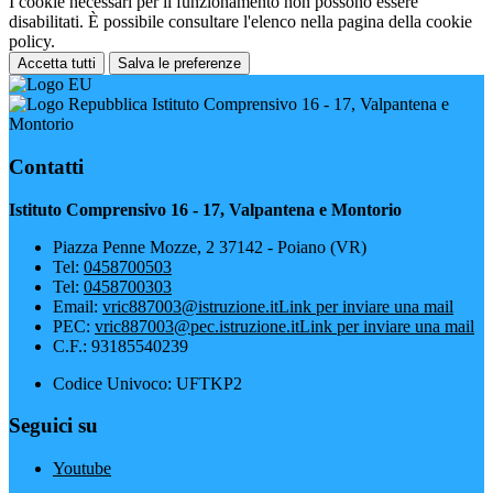
I cookie necessari per il funzionamento non possono essere
disabilitati. È possibile consultare l'elenco nella pagina della cookie
policy.
Accetta tutti
Salva le preferenze
Istituto Comprensivo 16 - 17, Valpantena e
Montorio
Contatti
Istituto Comprensivo 16 - 17, Valpantena e Montorio
Piazza Penne Mozze, 2 37142 - Poiano (VR)
Tel:
0458700503
Tel:
0458700303
Email:
vric887003@istruzione.it
Link per inviare una mail
PEC:
vric887003@pec.istruzione.it
Link per inviare una mail
C.F.: 93185540239
Codice Univoco: UFTKP2
Seguici su
Youtube