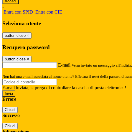
-
Entra con SPID
Entra con CIE
Seleziona utente
button close
×
Recupero password
button close
×
E-mail
Verrà inviato un messaggio all'indirizz
Non hai una e-mail associata al nome utente? Effettua il reset della password tram
E-mail inviata, si prega di controllare la casella di posta elettronica!
Errore
Chiudi
Successo
Chiudi
Informazione