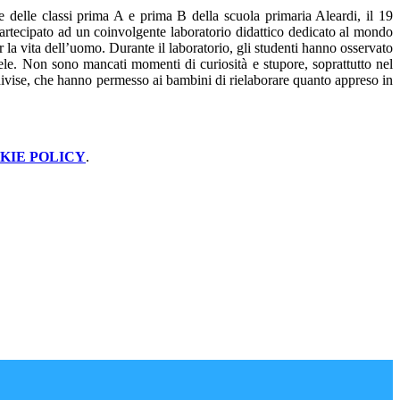
e delle classi prima A e prima B della scuola primaria Aleardi, il 19
rtecipato ad un coinvolgente laboratorio didattico dedicato al mondo
r la vita dell’uomo. Durante il laboratorio, gli studenti hanno osservato
miele. Non sono mancati momenti di curiosità e stupore, soprattutto nel
ondivise, che hanno permesso ai bambini di rielaborare quanto appreso in
KIE POLICY
.