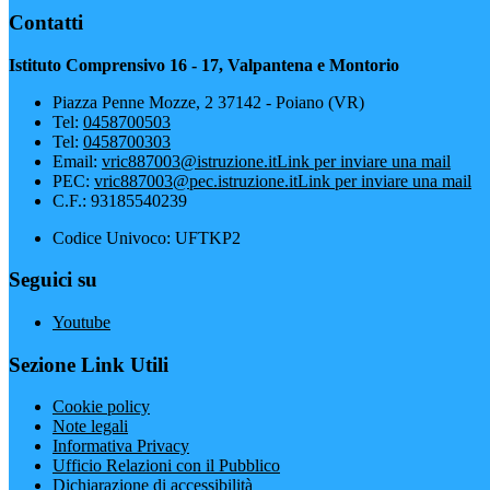
Contatti
Istituto Comprensivo 16 - 17, Valpantena e Montorio
Piazza Penne Mozze, 2 37142 - Poiano (VR)
Tel:
0458700503
Tel:
0458700303
Email:
vric887003@istruzione.it
Link per inviare una mail
PEC:
vric887003@pec.istruzione.it
Link per inviare una mail
C.F.: 93185540239
Codice Univoco: UFTKP2
Seguici su
Youtube
Sezione Link Utili
Cookie policy
Note legali
Informativa Privacy
Ufficio Relazioni con il Pubblico
Dichiarazione di accessibilità