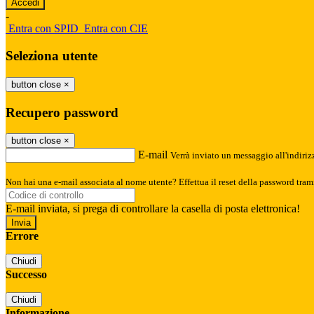
-
Entra con SPID
Entra con CIE
Seleziona utente
button close
×
Recupero password
button close
×
E-mail
Verrà inviato un messaggio all'indirizz
Non hai una e-mail associata al nome utente? Effettua il reset della password tram
E-mail inviata, si prega di controllare la casella di posta elettronica!
Errore
Chiudi
Successo
Chiudi
Informazione