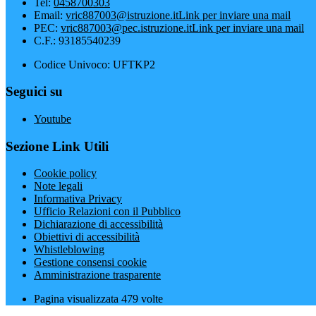
Tel:
0458700303
Email:
vric887003@istruzione.it
Link per inviare una mail
PEC:
vric887003@pec.istruzione.it
Link per inviare una mail
C.F.: 93185540239
Codice Univoco: UFTKP2
Seguici su
Youtube
Sezione Link Utili
Cookie policy
Note legali
Informativa Privacy
Ufficio Relazioni con il Pubblico
Dichiarazione di accessibilità
Obiettivi di accessibilità
Whistleblowing
Gestione consensi cookie
Amministrazione trasparente
Pagina visualizzata
479
volte