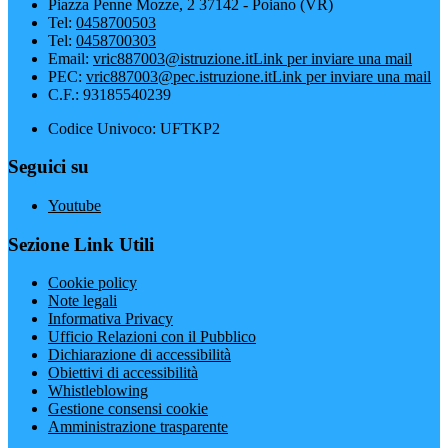
Piazza Penne Mozze, 2 37142 - Poiano (VR)
Tel:
0458700503
Tel:
0458700303
Email:
vric887003@istruzione.it
Link per inviare una mail
PEC:
vric887003@pec.istruzione.it
Link per inviare una mail
C.F.: 93185540239
Codice Univoco: UFTKP2
Seguici su
Youtube
Sezione Link Utili
Cookie policy
Note legali
Informativa Privacy
Ufficio Relazioni con il Pubblico
Dichiarazione di accessibilità
Obiettivi di accessibilità
Whistleblowing
Gestione consensi cookie
Amministrazione trasparente