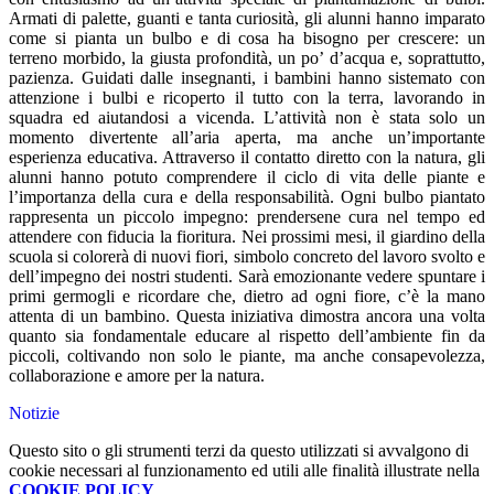
Armati di palette, guanti e tanta curiosità, gli alunni hanno imparato
come si pianta un bulbo e di cosa ha bisogno per crescere: un
terreno morbido, la giusta profondità, un po’ d’acqua e, soprattutto,
pazienza. Guidati dalle insegnanti, i bambini hanno sistemato con
attenzione i bulbi e ricoperto il tutto con la terra, lavorando in
squadra ed aiutandosi a vicenda. L’attività non è stata solo un
momento divertente all’aria aperta, ma anche un’importante
esperienza educativa. Attraverso il contatto diretto con la natura, gli
alunni hanno potuto comprendere il ciclo di vita delle piante e
l’importanza della cura e della responsabilità. Ogni bulbo piantato
rappresenta un piccolo impegno: prendersene cura nel tempo ed
attendere con fiducia la fioritura. Nei prossimi mesi, il giardino della
scuola si colorerà di nuovi fiori, simbolo concreto del lavoro svolto e
dell’impegno dei nostri studenti. Sarà emozionante vedere spuntare i
primi germogli e ricordare che, dietro ad ogni fiore, c’è la mano
attenta di un bambino. Questa iniziativa dimostra ancora una volta
quanto sia fondamentale educare al rispetto dell’ambiente fin da
piccoli, coltivando non solo le piante, ma anche consapevolezza,
collaborazione e amore per la natura.
Notizie
Questo sito o gli strumenti terzi da questo utilizzati si avvalgono di
cookie necessari al funzionamento ed utili alle finalità illustrate nella
COOKIE POLICY
.