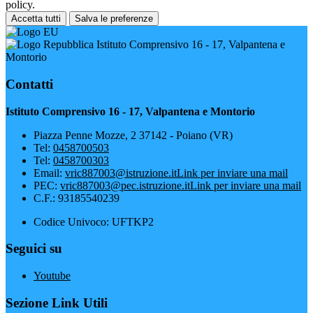
policy.
Accetta tutti
Salva le preferenze
Istituto Comprensivo 16 - 17, Valpantena e
Montorio
Contatti
Istituto Comprensivo 16 - 17, Valpantena e Montorio
Piazza Penne Mozze, 2 37142 - Poiano (VR)
Tel:
0458700503
Tel:
0458700303
Email:
vric887003@istruzione.it
Link per inviare una mail
PEC:
vric887003@pec.istruzione.it
Link per inviare una mail
C.F.: 93185540239
Codice Univoco: UFTKP2
Seguici su
Youtube
Sezione Link Utili