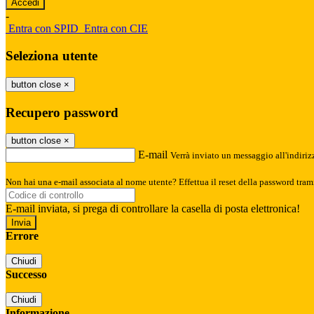
-
Entra con SPID
Entra con CIE
Seleziona utente
button close
×
Recupero password
button close
×
E-mail
Verrà inviato un messaggio all'indirizz
Non hai una e-mail associata al nome utente? Effettua il reset della password tram
E-mail inviata, si prega di controllare la casella di posta elettronica!
Errore
Chiudi
Successo
Chiudi
Informazione