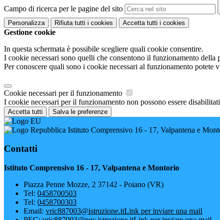
Campo di ricerca per le pagine del sito
Personalizza
Rifiuta tutti
i cookies
Accetta tutti
i cookies
Gestione cookie
In questa schermata è possibile scegliere quali cookie consentire.
I cookie necessari sono quelli che consentono il funzionamento della pi
Per conoscere quali sono i cookie necessari al funzionamento potete v
Cookie necessari per il funzionamento
I cookie necessari per il funzionamento non possono essere disabilitati.
Accetta tutti
Salva le preferenze
Istituto Comprensivo 16 - 17, Valpantena e Mont
Contatti
Istituto Comprensivo 16 - 17, Valpantena e Montorio
Piazza Penne Mozze, 2 37142 - Poiano (VR)
Tel:
0458700503
Tel:
0458700303
Email:
vric887003@istruzione.it
Link per inviare una mail
PEC:
vric887003@pec.istruzione.it
Link per inviare una mail