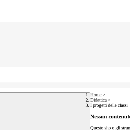
Home
>
Didattica
>
I progetti delle classi
Nessun contenuto
Questo sito o gli stru