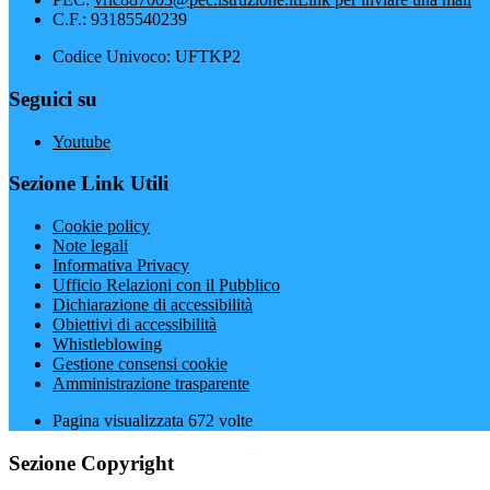
C.F.: 93185540239
Codice Univoco: UFTKP2
Seguici su
Youtube
Sezione Link Utili
Cookie policy
Note legali
Informativa Privacy
Ufficio Relazioni con il Pubblico
Dichiarazione di accessibilità
Obiettivi di accessibilità
Whistleblowing
Gestione consensi cookie
Amministrazione trasparente
Pagina visualizzata
672
volte
Sezione Copyright