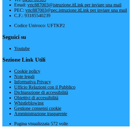
Email:
vric887003@istruzione.it
Link per inviare una mail
PEC:
vric887003@pec.istruzione.it
Link per inviare una mail
C.F.: 93185540239
Codice Univoco: UFTKP2
Seguici su
Youtube
Sezione Link Utili
Cookie policy
Note legali
Informativa Privacy
Ufficio Relazioni con il Pubblico
Dichiarazione di accessibilità
Obiettivi di accessibilità
Whistleblowing
Gestione consensi cookie
Amministrazione trasparente
Pagina visualizzata
572
volte