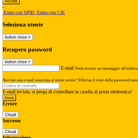
-
Entra con SPID
Entra con CIE
Seleziona utente
button close
×
Recupero password
button close
×
E-mail
Verrà inviato un messaggio all'indirizz
Non hai una e-mail associata al nome utente? Effettua il reset della password tram
E-mail inviata, si prega di controllare la casella di posta elettronica!
Errore
Chiudi
Successo
Chiudi
Informazione