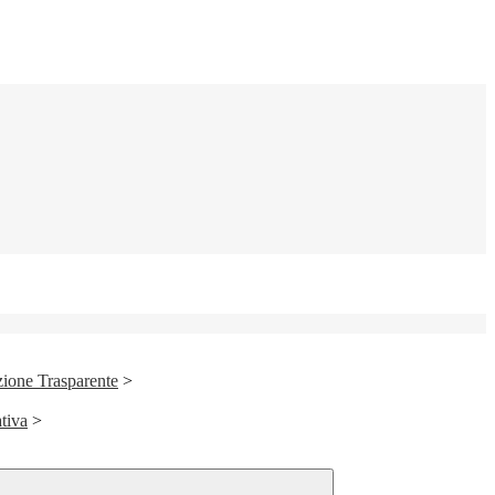
ione Trasparente
>
ativa
>