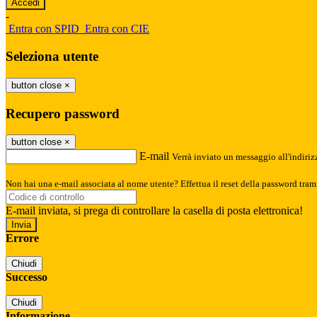
-
Entra con SPID
Entra con CIE
Seleziona utente
button close
×
Recupero password
button close
×
E-mail
Verrà inviato un messaggio all'indirizz
Non hai una e-mail associata al nome utente? Effettua il reset della password tram
E-mail inviata, si prega di controllare la casella di posta elettronica!
Errore
Chiudi
Successo
Chiudi
Informazione