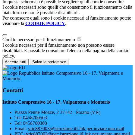
In questa schermata è possibile scegliere quali cookie consentire.
I cookie necessari sono quelli che consentono il funzionamento della
piattaforma e non è possibile disabilitarli.
Per conoscere quali sono i cookie necessari al funzionamento potete
visionare la
COOKIE POLICY
.
Cookie necessari per il funzionamento
I cookie necessari per il funzionamento non possono essere
disabilitati. È possibile consultare l'elenco nella pagina della cookie
policy.
Accetta tutti
Salva le preferenze
Istituto Comprensivo 16 - 17, Valpantena e
Montorio
Contatti
Istituto Comprensivo 16 - 17, Valpantena e Montorio
Piazza Penne Mozze, 2 37142 - Poiano (VR)
Tel:
0458700503
Tel:
0458700303
Email:
vric887003@istruzione.it
Link per inviare una mail
PEC:
vric887003@pec.istruzione.it
Link per inviare una mail