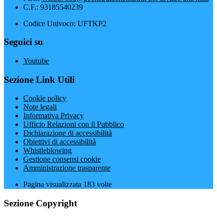
C.F.: 93185540239
Codice Univoco: UFTKP2
Seguici su
Youtube
Sezione Link Utili
Cookie policy
Note legali
Informativa Privacy
Ufficio Relazioni con il Pubblico
Dichiarazione di accessibilità
Obiettivi di accessibilità
Whistleblowing
Gestione consensi cookie
Amministrazione trasparente
Pagina visualizzata
183
volte
Sezione Copyright