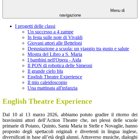
Menu di
navigazione
I progetti delle classi
Un successo a 4 zampe
In festa sulle note di Vivaldi
Giovani attori alle Betteloni
Degustazione a scuola: un viaggio tra gusto e salute
Mostra del Libro a S. Maria
I bambini nell'Opera - Aida
Il PON di robotica delle Simeoni
Il grande cielo blu
English Theatre Experience
Il mio caleidoscopio
Una mattinata all'infanzia
English Theatre Experience
Dal 10 al 13 marzo 2026, abbiamo potuto gradire il ritorno dei
bravissimi attori dell’Action Theatre che, nei plessi delle scuole
primarie di Poiano, Quinto, Santa Maria in Stelle e Novaglie, hanno
proposto degli spettacoli originali e divertenti in lingua inglese,
diversificati in base all’età degli alunni. Attraverso musiche, dialoghi