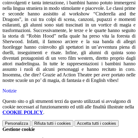
coinvolgenti e tanta interazione, i bambini hanno potuto immergersi
nella lingua straniera in modo stimolante e piacevole. Le classi prime
e seconde hanno assistito al workshow “Cinderella and the
Dragons”, in cui tra colpi di scena, canzoni, pupazzi e momenti
esilaranti, gli alunni sono stati trascinati in un vortice di magia e
trasformazioni. Successivamente, le terze e le quarte hanno seguito
la storia di “Robin Hood” nella quale ha preso vita la foresta di
Sherwood. Infatti, il famoso arciere e la sua banda di allegri
fuorilegge hanno coinvolto gli spettatori in un’avventura piena di
duelli, inseguimenti e risate. Infine, gli alunni di quinta sono
diventati protagonisti di un vero film western, diretto proprio dagli
attori madrelingua. In tutte le rappresentazioni i bambini hanno
assunto i ruoli di alcuni personaggi e hanno recitato in coro.
Insomma, che dire? Grazie ad Action Theatre per aver portato nelle
nostre scuole un po’ di magia, di fantasia e di English vibes!
Notizie
Questo sito o gli strumenti terzi da questo utilizzati si avvalgono di
cookie necessari al funzionamento ed utili alle finalità illustrate nella
COOKIE POLICY
.
Personalizza
Rifiuta tutti
i cookies
Accetta tutti
i cookies
Gestione cookie