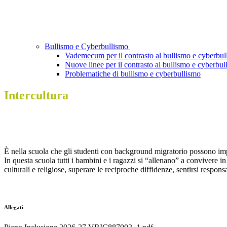
Bullismo e Cyberbullismo
Vademecum per il contrasto al bullismo e cyberbul
Nuove linee per il contrasto al bullismo e cyberbul
Problematiche di bullismo e cyberbullismo
Intercultura
È nella scuola che gli studenti con background migratorio possono imp
In questa scuola tutti i bambini e i ragazzi si “allenano” a convivere i
culturali e religiose, superare le reciproche diffidenze, sentirsi respon
Allegati