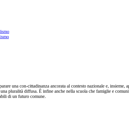
lismo
lismo
arare una con-cittadinanza ancorata al contesto nazionale e, insieme, 
n una pluralità diffusa. È infine anche nella scuola che famiglie e comun
sabili di un futuro comune.