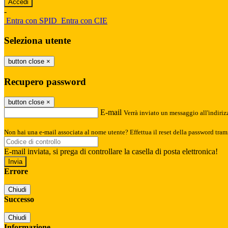
-
Entra con SPID
Entra con CIE
Seleziona utente
button close
×
Recupero password
button close
×
E-mail
Verrà inviato un messaggio all'indirizz
Non hai una e-mail associata al nome utente? Effettua il reset della password tram
E-mail inviata, si prega di controllare la casella di posta elettronica!
Errore
Chiudi
Successo
Chiudi
Informazione