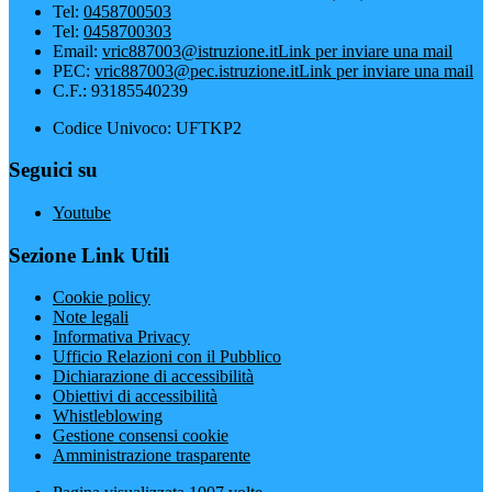
Tel:
0458700503
Tel:
0458700303
Email:
vric887003@istruzione.it
Link per inviare una mail
PEC:
vric887003@pec.istruzione.it
Link per inviare una mail
C.F.: 93185540239
Codice Univoco: UFTKP2
Seguici su
Youtube
Sezione Link Utili
Cookie policy
Note legali
Informativa Privacy
Ufficio Relazioni con il Pubblico
Dichiarazione di accessibilità
Obiettivi di accessibilità
Whistleblowing
Gestione consensi cookie
Amministrazione trasparente