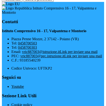
Istituto Comprensivo 16 - 17, Valpantena e
Montorio
Contatti
Istituto Comprensivo 16 - 17, Valpantena e Montorio
Piazza Penne Mozze, 2 37142 - Poiano (VR)
Tel:
0458700503
Tel:
0458700303
Email:
vric887003@istruzione.it
Link per inviare una mail
PEC:
vric887003@pec.istruzione.it
Link per inviare una mail
C.F.: 93185540239
Codice Univoco: UFTKP2
Seguici su
Youtube
Sezione Link Utili
Cookie policy