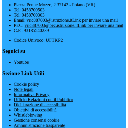
Piazza Penne Mozze, 2 37142 - Poiano (VR)
Tel:
0458700503
Tel:
0458700303
Email:
vric887003@istruzione.it
Link per inviare una mail
PEC:
vric887003@pec.istruzione.it
Link per inviare una mail
C.F.: 93185540239
Codice Univoco: UFTKP2
Seguici su
Youtube
Sezione Link Utili
Cookie policy
Note legali
Informativa Privacy
Ufficio Relazioni con il Pubblico
Dichiarazione di accessibilità
Obiettivi di accessibilità
Whistleblowing
Gestione consensi cookie
Amministrazione trasparente